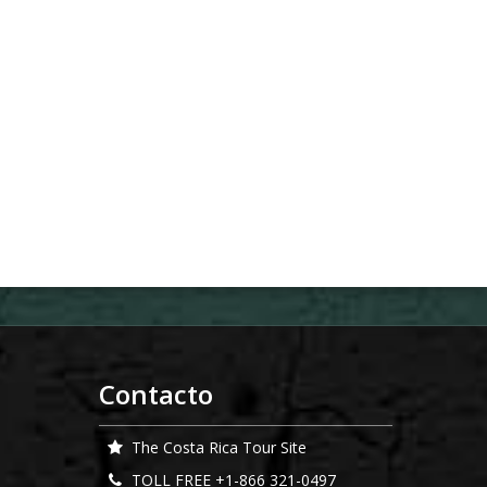
Contacto
The Costa Rica Tour Site
TOLL FREE +1-866 321-0497