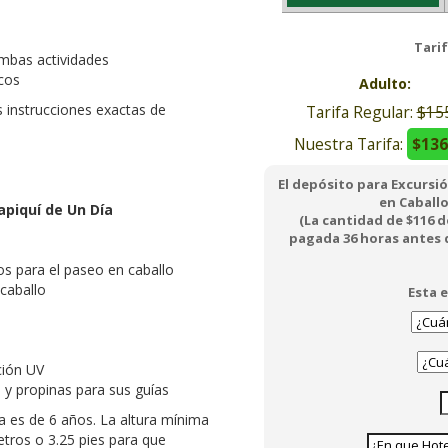
Tari
$14
$12
ambas actividades
El depósito para Excurs
en Caball
(La cantidad de $113
pagada 36 horas antes 
Esta
scos
Adulto:
s instrucciones exactas de
Tarifa Regular:
$15
Nuestra Tarifa:
$136
El depósito para Excursi
en Caballo
apiquí de Un Día
(La cantidad de $116 
pagada 36 horas antes de
os para el paseo en caballo
 caballo
Esta e
ción UV
 y propinas para sus guías
a es de 6 años. La altura mínima
etros o 3.25 pies para que