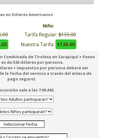
fas en Dólares Americanos
1.00
$141.00
8.00
$128.00
ión Combinada de Tirolesa en Sarapiquí + Paseo
o es de $15 dólares por persona.
 dólares + impuestos por persona deberá ser
de la fecha del servicio a través del enlace de
pago seguro)
 excursión sale a las 7:00 AM.
Niño:
5.00
Tarifa Regular:
$155.00
.00
Nuestra Tarifa:
$136.00
ón Combinada de Tirolesa en Sarapiquí + Paseo
 es de $20 dólares por persona.
dólares + impuestos por persona deberá ser
 la fecha del servicio a través del enlace de
pago seguro)
xcursión sale a las 7:00 AM.