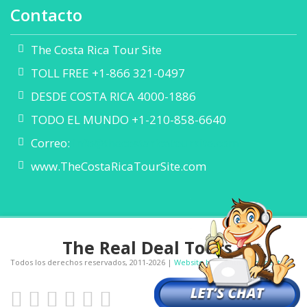
Contacto
The Costa Rica Tour Site
TOLL FREE +1-866 321-0497
DESDE COSTA RICA 4000-1886
TODO EL MUNDO +1-210-858-6640
Correo:
info@thecostaricatoursite.com
www.TheCostaRicaTourSite.com
The Real Deal Tours
Todos los derechos reservados, 2011-
2026 |
Website by Creative Concepts