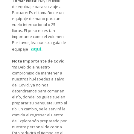
Tomar Nota:
Hay un límite
Esta excursión sale entre 5:30 - 6:30 AM.
de equipaje para su viaje a
Pacuare: Es el tamaño de un
equipaje de mano para un
vuelo internacional o 25
libras. El peso no es tan
importante como el volumen.
Por favor, lea nuestra guía de
equipaje
Nota Importante de Covid
19:
Debido a nuestro
compromiso de mantener a
nuestros huéspedes a salvo
del Covid, ya no nos
detendremos para comer en
el río, donde los guías suelen
preparar su banquete junto al
río. En cambio, se le servirá la
comida al regresar al Centro
de Exploración preparado por
nuestro personal de cocina.
Esto reducirá el tiempo en el