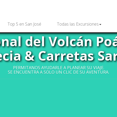
Top 5 en San José
Todas las Excursiones
nal del Volcán Poá
cia & Carretas Sa
PERMITANOS AYUDARLE A PLANEAR SU VIAJE.
SE ENCUENTRA A SOLO UN CLIC DE SU AVENTURA.