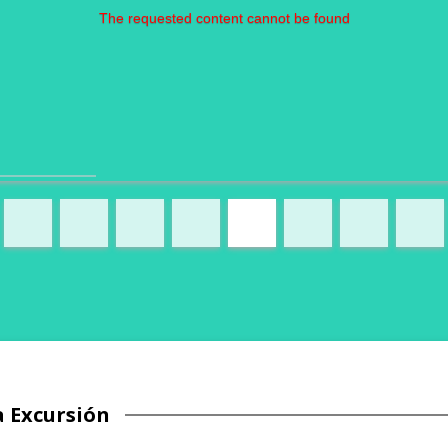
The requested content cannot be found
a Excursión