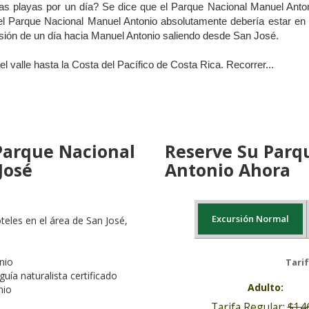
s playas por un día? Se dice que el Parque Nacional Manuel Anto
r el Parque Nacional Manuel Antonio absolutamente debería estar en
ión de un día hacia Manuel Antonio saliendo desde San José.
 valle hasta la Costa del Pacífico de Costa Rica. Recorrer
...
 Parque Nacional
Reserve Su Parq
José
Antonio Ahora
Excursión Normal
eles en el área de San José,
$11
$10
nio
Tari
El depósito para Parque
(La cantidad de $92 dól
36 horas antes de la 
Esta excurs
uía naturalista certificado
Adulto:
nio
Tarifa Regular:
$14