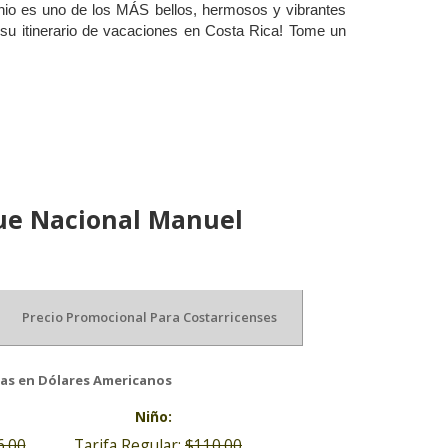
nio es uno de los MÁS bellos, hermosos y vibrantes
 su itinerario de vacaciones en Costa Rica! Tome un
ue Nacional Manuel
Precio Promocional Para Costarricenses
5.00
$115.00
2.00
$102.00
fas en Dólares Americanos
 Nacional Manuel Antonio es de $10 dólares por
persona.
ares + impuestos por persona deberá ser pagada
fecha del servicio a través del enlace de pago
seguro)
ión tiene varios horarios de salida.
Niño:
6.00
Tarifa Regular:
$110.00