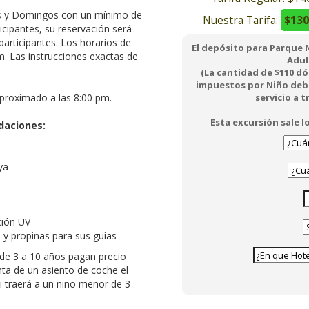
os y Domingos con un mínimo de
Nuestra Tarifa:
$130
cipantes, su reservación será
articipantes. Los horarios de
El depósito para Parque 
m. Las instrucciones exactas de
Adul
(La cantidad de $110 dó
impuestos por Niño debe
proximado a las 8:00 pm.
servicio a 
Esta excursión sale 
daciones:
ya
ción UV
 y propinas para sus guías
de 3 a 10 años pagan precio
ta de un asiento de coche el
i traerá a un niño menor de 3