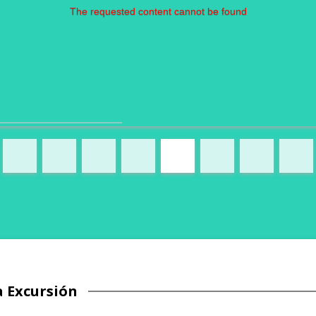
The requested content cannot be found
a Excursión